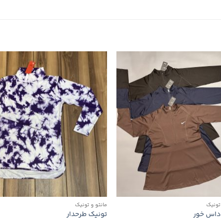
افزودن
افزو
به
به
علاقه
علاق
مندی
مند
ها
ها
 تونیک
مانتو و تونیک
 داس خور
تونیک طرحدار