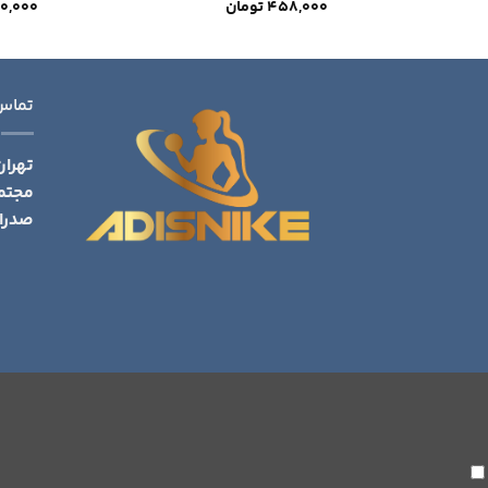
458,000
تومان
80,000
تماس
تهران
مجتم
صدرا