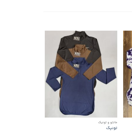
دن
افزودن
به
ه
علاقه
ی
مندی
ها
مانتو و تونیک
شلوار
تونیک
کت و شلوار