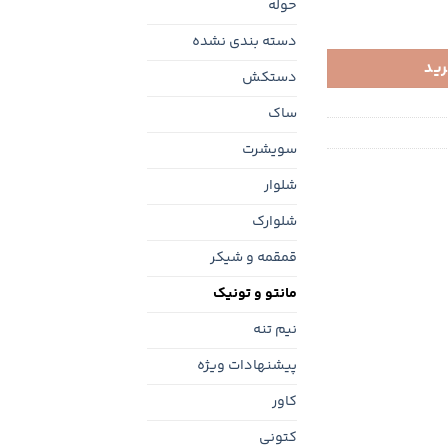
حوله
دسته بندی نشده
رید
دستکش
ساک
سویشرت
شلوار
شلوارک
قمقمه و شیکر
مانتو و تونیک
نیم تنه
پیشنهادات ویژه
کاور
کتونی