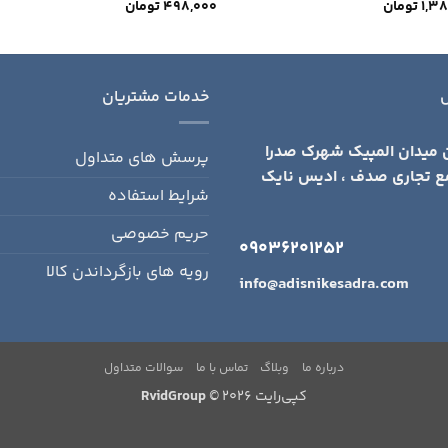
1,3
تومان
498,000
تومان
خدمات مشتریان
 میدان المپیک شهرک صدرا
پرسش های متداول
ع تجاری صدف ، ادیس نایک
شرایط استفاده
حریم خصوصی
09036201252
رویه های بازگرداندن کالا
info@adisnikesadra.com
درباره ما
وبلاگ
تماس با ما
سوالات متداول
کپی‌رایت 2026 ©
RvidGroup