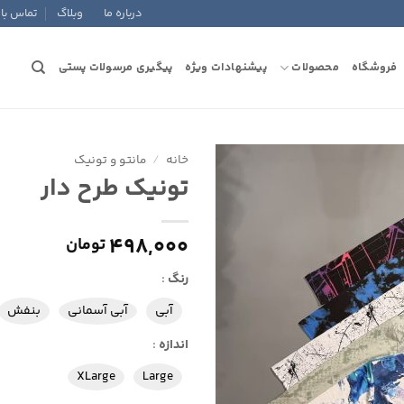
درباره ما
وبلاگ
تماس با 
فروشگاه
محصولات
پیشنهادات ویژه
پیگیری مرسولات پستی
خانه
/
مانتو و تونیک
تونیک طرح دار
افزودن
به
علاقه
498,000
تومان
مندی
ها
رنگ
:
آبی
آبی آسمانی
بنفش
اندازه
:
XLarge
Large