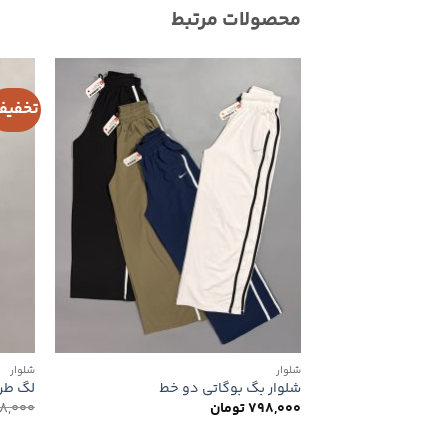
محصولات مرتبط
تخفیف
افزودن
به
علاقه
مندی
ها
شلوار
شلوار
شلوار بگ بوگاتی دو خط
لگ طرح
798,000
تومان
8,000