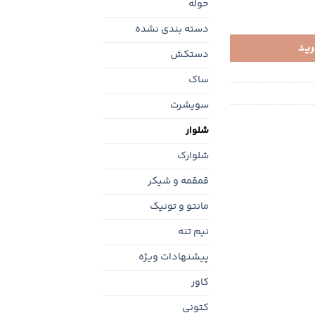
حوله
دسته بندی نشده
رید
دستکش
ساک
سویشرت
شلوار
شلوارک
قمقمه و شیکر
مانتو و تونیک
نیم تنه
پیشنهادات ویژه
کاور
کتونی