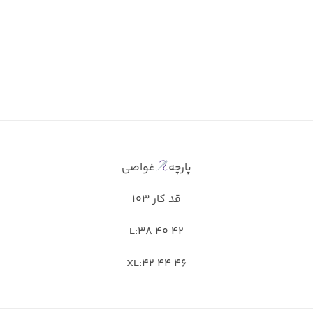
پارچه
غواصی
قد کار ۱۰۳
L:38 40 42
XL:42 44 46