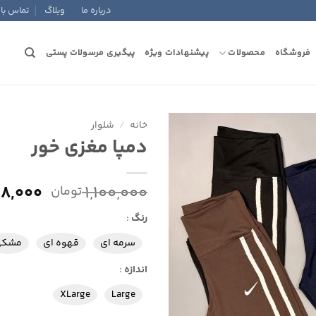
درباره ما
وبلاگ
تماس با 
فروشگاه
محصولات
پیشنهادات ویژه
پیگیری مرسولات پستی
خانه
/
شلوار
دمپا مغزی خور
افزودن
به
علاقه
قیمت
8,000
1,100,000
تومان
مندی
اصلی
ها
رنگ
:
بود.
سرمه ای
قهوه ای
مشکی
اندازه
:
XLarge
Large