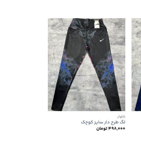
دن
افزودن
به
ه
علاقه
ی
مندی
ها
شلوار
شلوار
لگ طرح دار سایز کوچک
لگ طرح دار
498,000
تومان
798,000
تومان