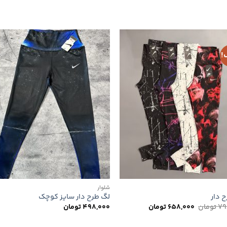
!
افزودن
افزو
به
به
علاقه
علاق
مندی
مند
ها
ها
شلوار
 دار
لگ طرح دار سایز کوچک
قیمت
قیمت
79
تومان
658,000
تومان
498,000
تومان
اصلی
فعلی
798,000 تومان
658,000 تومان