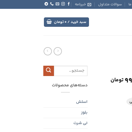
ما
سوالات متداول
خبرنامه
سبد خرید /
0
تومان
جستجو
برای:
قیمت
99
تومان
فعلی
دسته‌های محصولات
1,100,000 تومان
998,000 تومان
است.
اسلش
بلوز
تی شرت